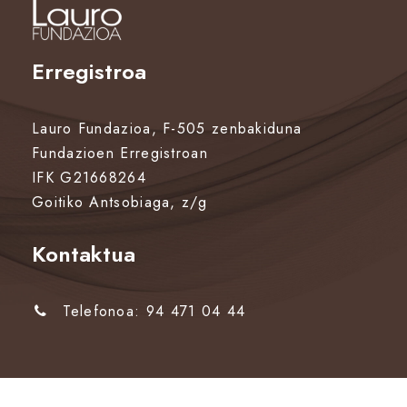
Erregistroa
Lauro Fundazioa, F-505 zenbakiduna
Fundazioen Erregistroan
IFK G21668264
Goitiko Antsobiaga, z/g
Kontaktua
Telefonoa: 94 471 04 44