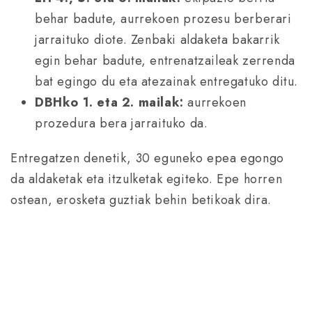
behar badute, aurrekoen prozesu berberari
jarraituko diote. Zenbaki aldaketa bakarrik
egin behar badute, entrenatzaileak zerrenda
bat egingo du eta atezainak entregatuko ditu.
DBHko 1. eta 2. mailak:
aurrekoen
prozedura bera jarraituko da.
Entregatzen denetik, 30 eguneko epea egongo
da aldaketak eta itzulketak egiteko. Epe horren
ostean, erosketa guztiak behin betikoak dira.