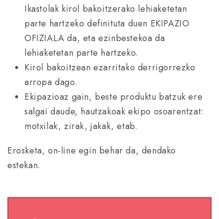
Ikastolak kirol bakoitzerako lehiaketetan
parte hartzeko definituta duen EKIPAZIO
OFIZIALA da, eta ezinbestekoa da
lehiaketetan parte hartzeko.
Kirol bakoitzean ezarritako derrigorrezko
arropa dago.
Ekipazioaz gain, beste produktu batzuk ere
salgai daude, hautzakoak ekipo osoarentzat:
motxilak, zirak, jakak, etab.
Erosketa, on-line egin behar da, dendako
estekan.