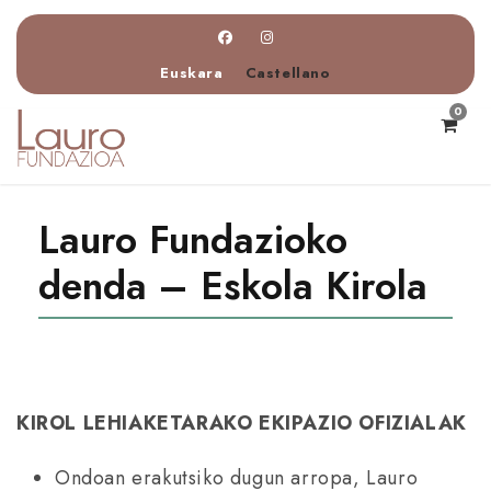
Euskara
Castellano
0
Lauro Fundazioko
denda – Eskola Kirola
KIROL LEHIAKETARAKO EKIPAZIO OFIZIALAK
Ondoan erakutsiko dugun arropa, Lauro