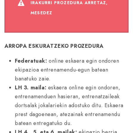
IRAKURRI PROZEDURA ARRETAZ,
MESEDEZ
ARROPA ESKURATZEKO PROZEDURA
Federatuak:
online eskaera egin ondoren
ekipazioa entrenamendu-egun batean
banatuko zaie.
LH 3. maila:
eskaera online egin ondoren,
entrenamenduen hasieran, entrenatzaileak
dortsalak jokalariekin adostuko ditu. Eskaera
prest dagoenean, atezainak entrenamendu
batean entregatuko du.
LH 4., 5. eta 6. mailak:
ekipazio berria