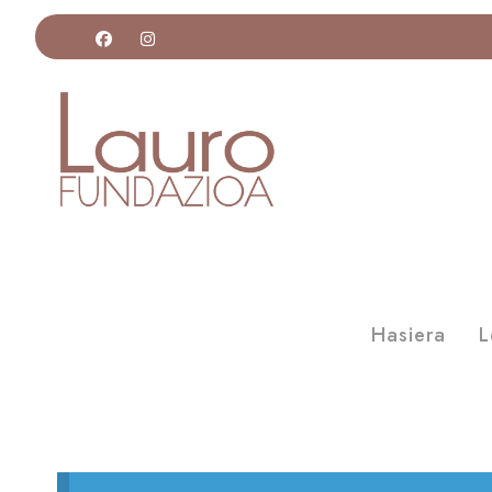
Hasiera
L