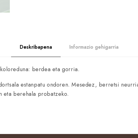
Deskribapena
Informazio gehigarria
i koloreduna: berdea eta gorria.
ortsala estanpatu ondoren. Mesedez, berretsi neurri
n eta berehala probatzeko.