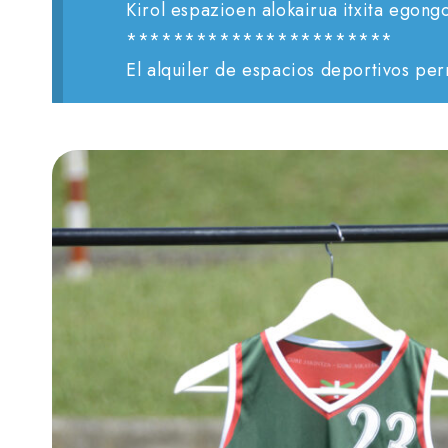
Kirol espazioen alokairua itxita egong
***********************
El alquiler de espacios deportivos pe