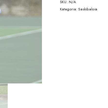
SKU:
N/A
Kategoria:
Saskibaloia