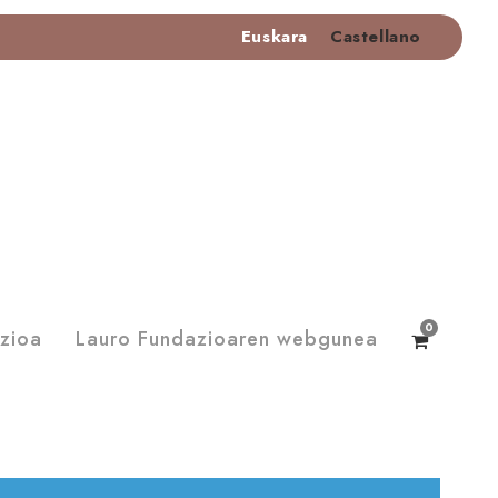
Euskara
Castellano
0
zioa
Lauro Fundazioaren webgunea