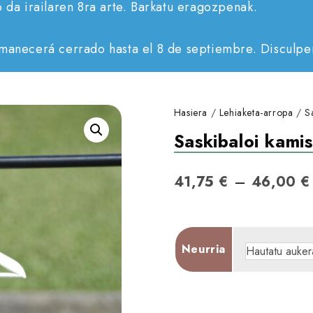
o da irailaren 8ra arte. Barkatu eragozpenak.
rmanecerá cerrado hasta el 8 de septiembre. Disculpen
Hasiera
/
Lehiaketa-arropa
/
S
Saskibaloi kami
–
41,75
€
46,00
€
Neurria