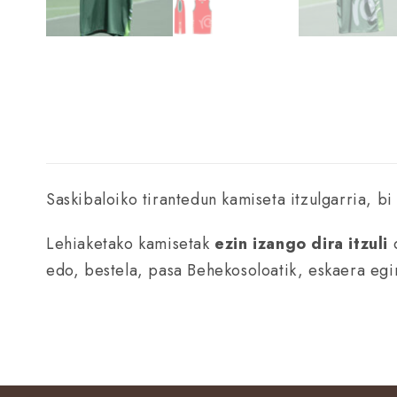
Saskibaloiko tirantedun kamiseta itzulgarria, b
Lehiaketako kamisetak
ezin izango dira itzuli
d
edo, bestela, pasa Behekosoloatik, eskaera egi