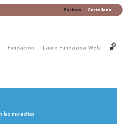
Euskara
Castellano
0
Fundación
Lauro Fundazioa Web
 las molestias.