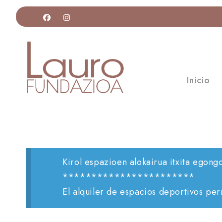
Inicio
Kirol espazioen alokairua itxita egong
***********************
El alquiler de espacios deportivos pe