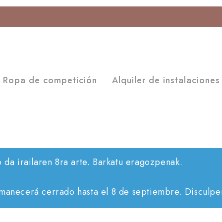
Ropa de competición
Alquiler de instalaciones
o da irailaren 8ra arte. Barkatu eragozpenak.
rmanecerá cerrado hasta el 8 de septiembre. Disculpen