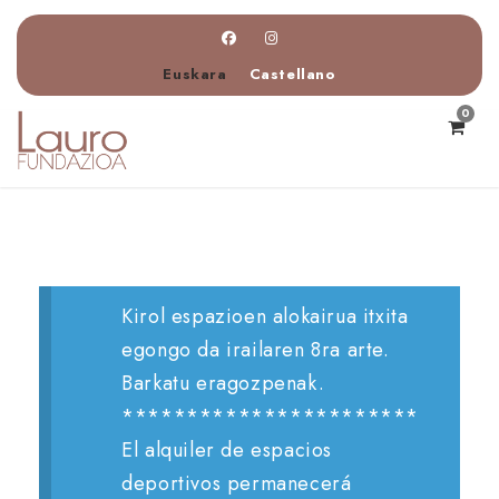
Euskara
Castellano
0
Kirol espazioen alokairua itxita
egongo da irailaren 8ra arte.
Barkatu eragozpenak.
***********************
El alquiler de espacios
deportivos permanecerá