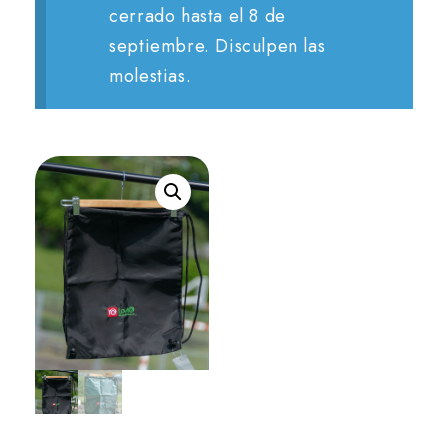
cerrado hasta el 8 de
septiembre. Disculpen las
molestias.