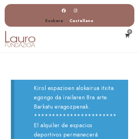
Euskara
Castellano
0
Kirol espazioen alokairua itxita
egongo da irailaren 8ra arte.
Barkatu eragozpenak.
***********************
El alquiler de espacios
deportivos permanecerá