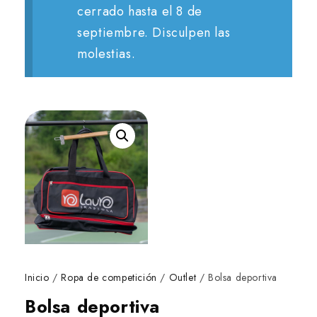
cerrado hasta el 8 de
septiembre. Disculpen las
molestias.
Inicio
/
Ropa de competición
/
Outlet
/ Bolsa deportiva
Bolsa deportiva