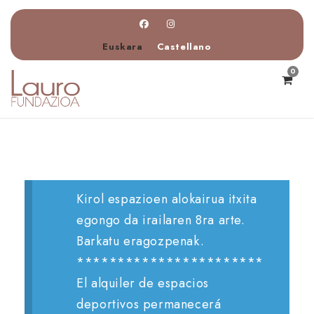
Euskara
Castellano
0
Kirol espazioen alokairua itxita
egongo da irailaren 8ra arte.
Barkatu eragozpenak.
***********************
El alquiler de espacios
deportivos permanecerá