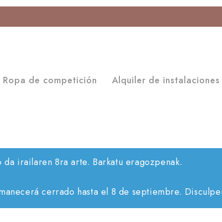
Ropa de competición
Alquiler de instalaciones
o da irailaren 8ra arte. Barkatu eragozpenak.
rmanecerá cerrado hasta el 8 de septiembre. Disculpen