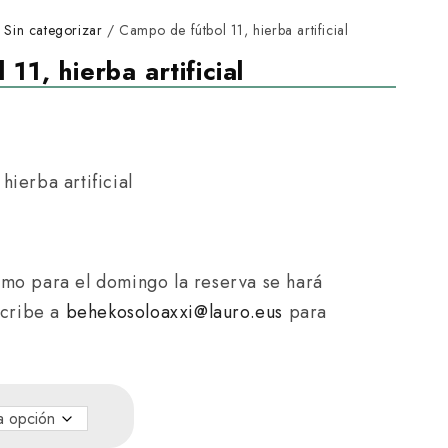
/
Sin categorizar
/ Campo de fútbol 11, hierba artificial
11, hierba artificial
R
a
hierba artificial
n
g
o
omo para el domingo la reserva se hará
d
scribe a
behekosoloaxxi@lauro.eus
para
e
p
r