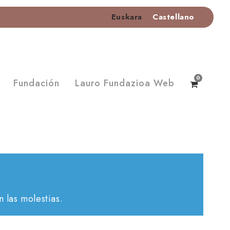
Euskara
Castellano
0
Fundación
Lauro Fundazioa Web
 las molestias.