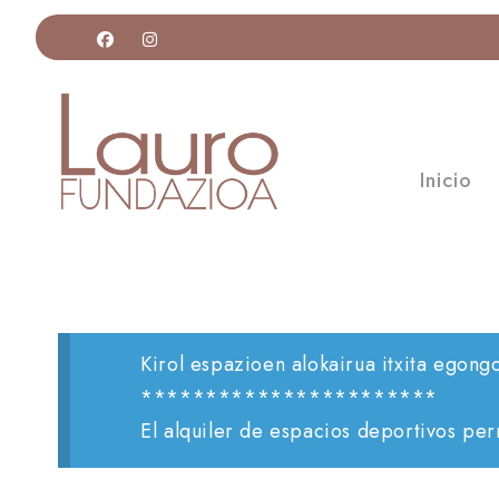
Inicio
Kirol espazioen alokairua itxita egong
***********************
El alquiler de espacios deportivos pe