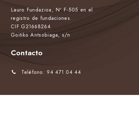
0
Lauro Fundazioa, Nº F-505 en el
,
registro de fundaciones.
0
CIF G21668264
Goitiko Antsobiaga, s/n
0
Contacto
€
h
Teléfono: 94 471 04 44
a
s
t
a
4