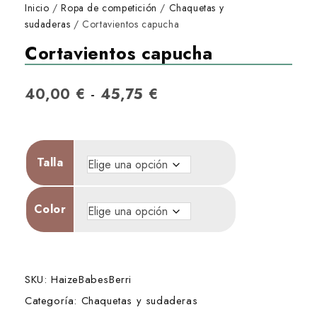
Inicio
/
Ropa de competición
/
Chaquetas y
sudaderas
/ Cortavientos capucha
Cortavientos capucha
R
-
40,00
€
45,75
€
a
n
Talla
g
o
Color
d
e
p
SKU:
HaizeBabesBerri
r
Categoría:
Chaquetas y sudaderas