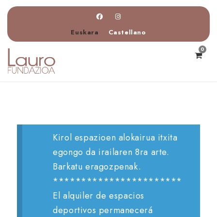
Euskara
Castellano
0
Kirol espazioen alokairua itxita
egongo da irailaren 8ra arte.
Barkatu eragozpenak.
***********************
El alquiler de espacios
deportivos permanecerá