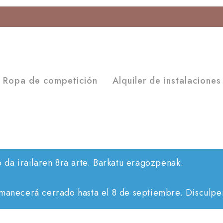
Ropa de competición
Alquiler de instalaciones
o da irailaren 8ra arte. Barkatu eragozpenak.
rmanecerá cerrado hasta el 8 de septiembre. Disculpen