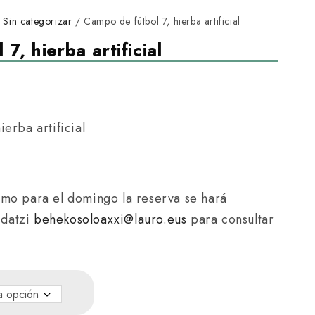
/
Sin categorizar
/ Campo de fútbol 7, hierba artificial
7, hierba artificial
erba artificial
g
o
omo para el domingo la reserva se hará
d
 Idatzi
behekosoloaxxi@lauro.eus
para consultar
p