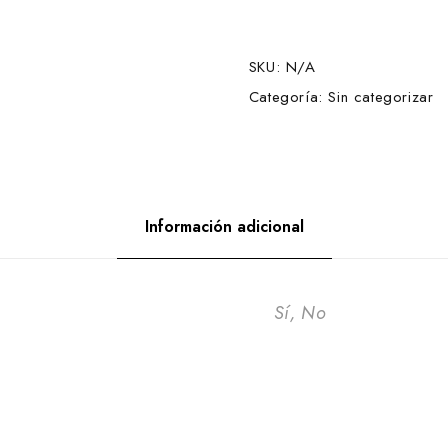
e
c
SKU:
N/A
i
Categoría:
Sin categorizar
s
:
Información adicional
e
s
Sí, No
e