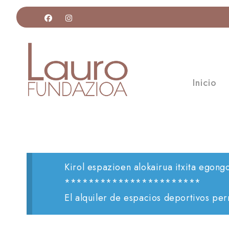
Inicio
Kirol espazioen alokairua itxita egong
***********************
El alquiler de espacios deportivos pe