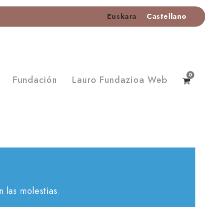
Euskara
Castellano
0
Fundación
Lauro Fundazioa Web
 las molestias.