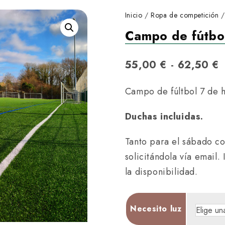
Inicio
/
Ropa de competición
Campo de fútbol 
R
-
55,00
€
62,50
€
a
Campo de fúltbol 7 de hi
n
Duchas incluidas.
Tanto para el sábado c
solicitándola vía email.
la disponibilidad.
e
Necesito luz
r