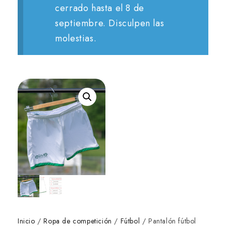
cerrado hasta el 8 de
septiembre. Disculpen las
molestias.
Inicio
/
Ropa de competición
/
Fútbol
/ Pantalón fútbol