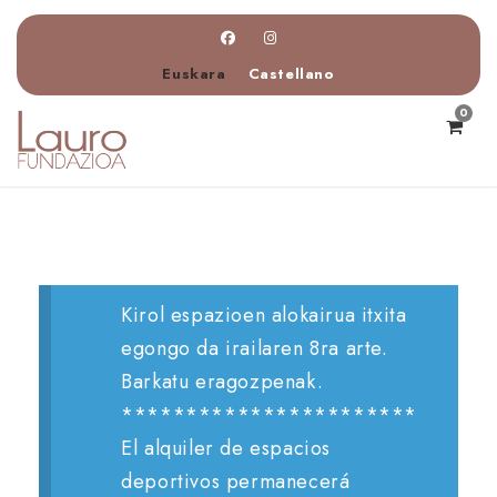
Euskara
Castellano
0
Kirol espazioen alokairua itxita
egongo da irailaren 8ra arte.
Barkatu eragozpenak.
***********************
El alquiler de espacios
deportivos permanecerá