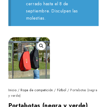
cerrado hasta el 8 de
septiembre. Disculpen las
molestias.
Inicio
/
Ropa de competición
/
Fútbol
/ Portabotas (negra
y verde)
Portabotas (negra y verde)