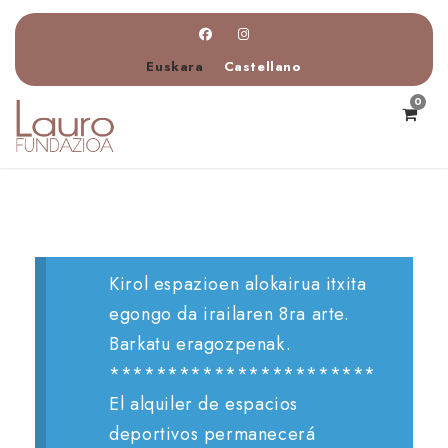
Euskara
Castellano
0
Kirol espazioen alokairua itxita
egongo da irailaren 8ra arte.
Barkatu eragozpenak.
***********************
El alquiler de espacios
deportivos permanecerá