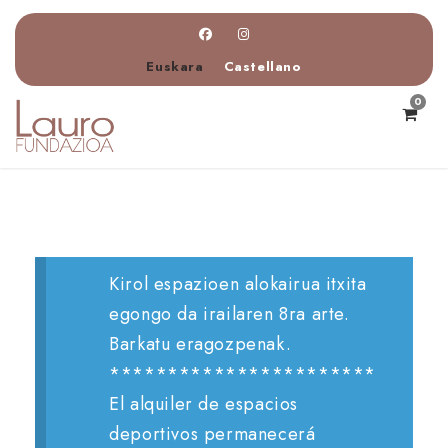
Euskara
Castellano
0
Kirol espazioen alokairua itxita
egongo da irailaren 8ra arte.
Barkatu eragozpenak.
***********************
El alquiler de espacios
deportivos permanecerá