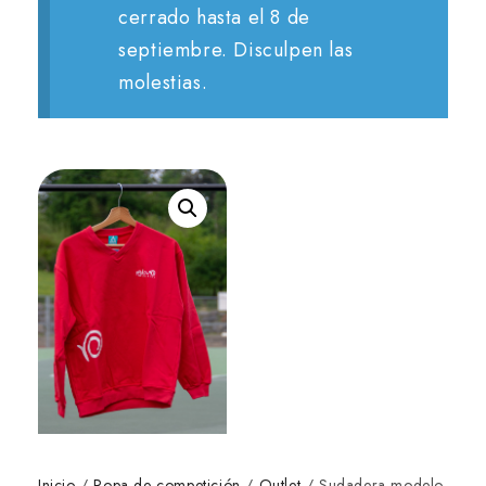
cerrado hasta el 8 de
septiembre. Disculpen las
molestias.
Inicio
/
Ropa de competición
/
Outlet
/ Sudadera modelo