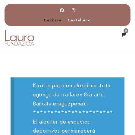
Euskara
Castellano
0
Kirol espazioen alokairua itxita
egongo da irailaren 8ra arte.
Barkatu eragozpenak.
***********************
El alquiler de espacios
deportivos permanecerá