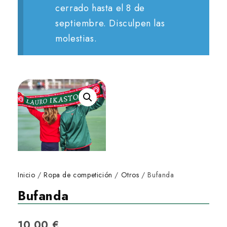
cerrado hasta el 8 de
septiembre. Disculpen las
molestias.
Inicio
/
Ropa de competición
/
Otros
/ Bufanda
Bufanda
10,00
€