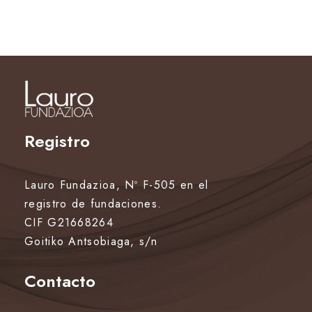
d
a
d
Registro
Lauro Fundazioa, Nº F-505 en el
registro de fundaciones.
CIF G21668264
Goitiko Antsobiaga, s/n
Contacto