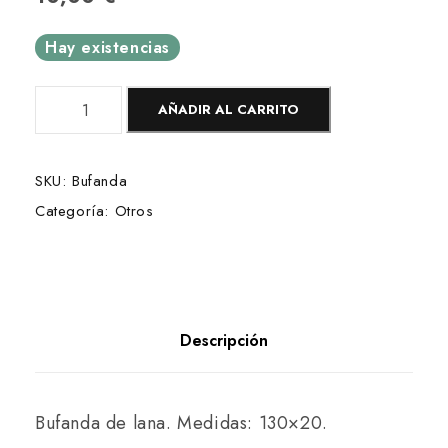
Hay existencias
B
AÑADIR AL CARRITO
u
f
SKU:
Bufanda
a
Categoría:
Otros
n
d
a
c
a
Descripción
n
t
Bufanda de lana. Medidas: 130×20.
i