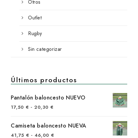
Otros
Outlet
Rugby
Sin categorizar
Últimos productos
Pantalón baloncesto NUEVO
R
-
17,50
€
20,30
€
a
n
Camiseta baloncesto NUEVA
g
R
-
41,75
€
46,00
€