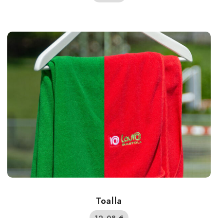
Toalla
12,08
€