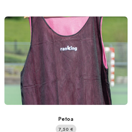
Petoa
7,50
€