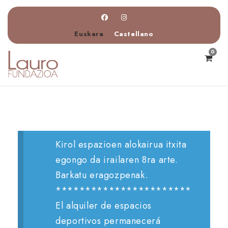
Euskara
Castellano
0
Kirol espazioen alokairua itxita
egongo da irailaren 8ra arte.
Barkatu eragozpenak.
***********************
El alquiler de espacios
deportivos permanecerá