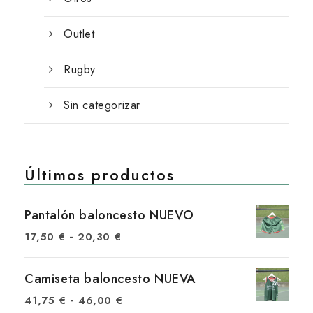
Outlet
Rugby
Sin categorizar
Últimos productos
Pantalón baloncesto NUEVO
R
-
17,50
€
20,30
€
a
n
Camiseta baloncesto NUEVA
g
R
-
41,75
€
46,00
€