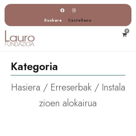
Euskara
Castellano
0
Kategoria
Hasiera
/
Erreserbak
/ Instala
zioen alokairua