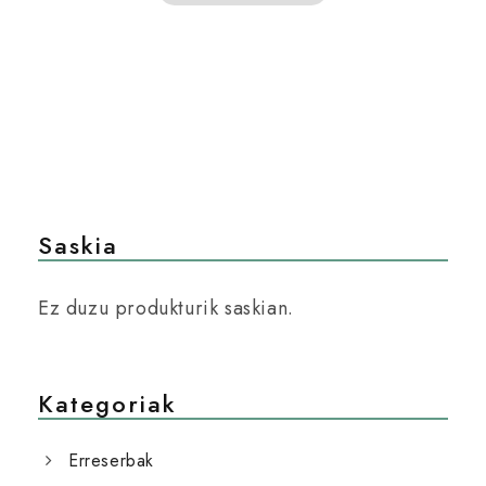
Saskia
Ez duzu produkturik saskian.
Kategoriak
Erreserbak