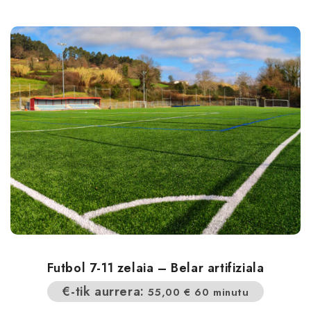
Futbol 7-11 zelaia – Belar artifiziala
€-tik aurrera:
55,00
€
60 minutu