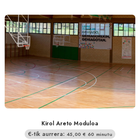
Kirol Areto Moduloa
€-tik aurrera:
45,00
€
60 minutu