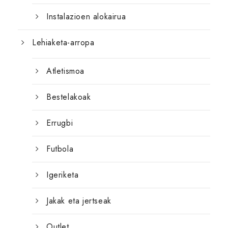
Instalazioen alokairua
Lehiaketa-arropa
Atletismoa
Bestelakoak
Errugbi
Futbola
Igeriketa
Jakak eta jertseak
Outlet