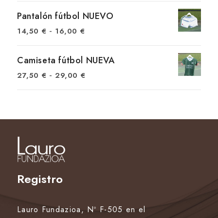
a
d
n
Pantalón fútbol NUEVO
e
g
R
-
14,50
€
16,00
€
p
o
a
r
d
n
Camiseta fútbol NUEVA
e
e
g
R
-
27,50
€
29,00
€
c
p
o
a
i
r
d
n
o
e
e
g
s
c
p
o
:
i
r
d
d
o
e
e
e
s
c
Registro
p
s
:
i
r
d
d
o
e
Lauro Fundazioa, Nº F-505 en el