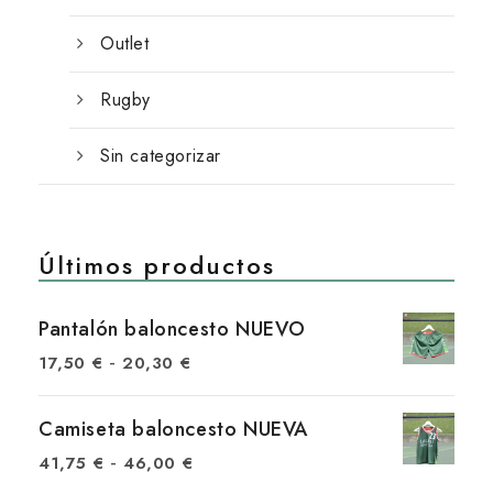
Outlet
Rugby
Sin categorizar
Últimos productos
Pantalón baloncesto NUEVO
R
-
17,50
€
20,30
€
a
n
Camiseta baloncesto NUEVA
g
R
-
41,75
€
46,00
€
o