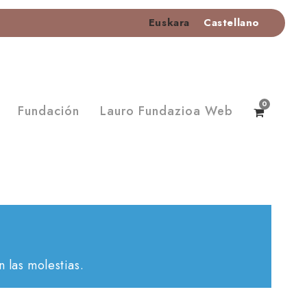
Euskara
Castellano
0
Fundación
Lauro Fundazioa Web
 las molestias.