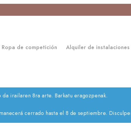
Ropa de competición
Alquiler de instalaciones
o da irailaren 8ra arte. Barkatu eragozpenak.
rmanecerá cerrado hasta el 8 de septiembre. Disculpen