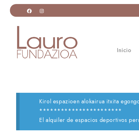
Inicio
Kirol espazioen alokairua itxita egong
***********************
El alquiler de espacios deportivos pe