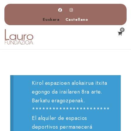
Euskara
Castellano
0
Kirol espazioen alokairua itxita
egongo da irailaren 8ra arte.
Barkatu eragozpenak.
***********************
El alquiler de espacios
deportivos permanecerá