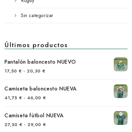
Rugby
Sin categorizar
Últimos productos
Pantalón baloncesto NUEVO
R
-
17,50
€
20,30
€
a
n
Camiseta baloncesto NUEVA
g
R
-
41,75
€
46,00
€
o
a
d
n
Camiseta fútbol NUEVA
e
g
R
-
27,50
€
29,00
€