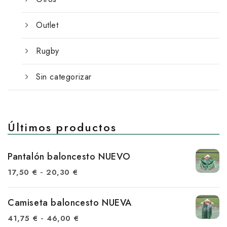
Outlet
Rugby
Sin categorizar
Últimos productos
Pantalón baloncesto NUEVO
R
-
17,50
€
20,30
€
a
n
Camiseta baloncesto NUEVA
g
R
-
41,75
€
46,00
€