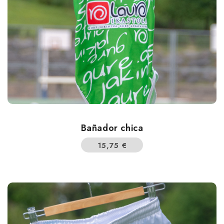
Bañador chica
15,75
€